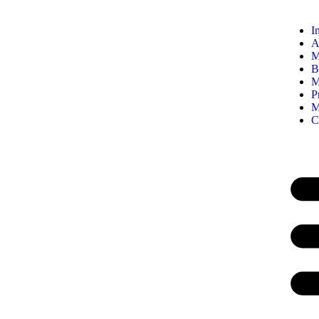
I
A
M
B
M
P
M
C