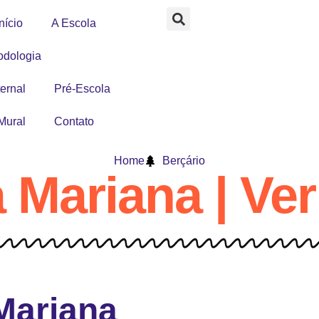
nício
A Escola
odologia
Berçário
ernal
Pré-Escola
Mural
Contato
Home
Berçário
a Mariana | Ve
Mariana