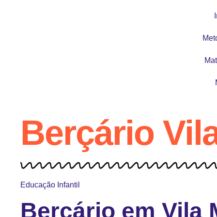
I
Met
Mat
Berçário Vil
Educação Infantil
Berçário em Vila 