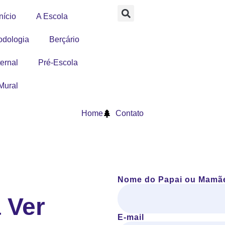
nício
A Escola
odologia
Berçário
ernal
Pré-Escola
Mural
Contato
Home
Contato
Nome do Papai ou Mamã
 Ver
E-mail