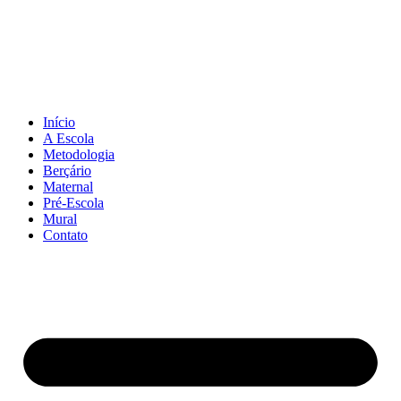
Pular
para
o
conteúdo
Início
A Escola
Metodologia
Berçário
Maternal
Pré-Escola
Mural
Contato