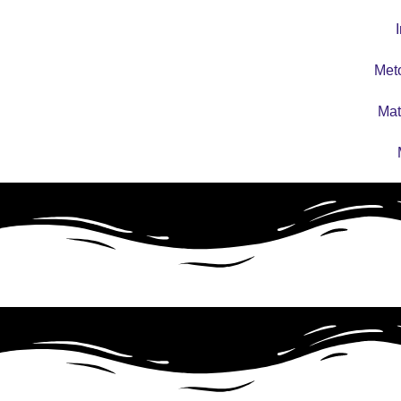
I
Met
Mat