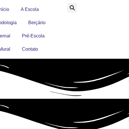
nício
A Escola
odologia
Berçário
ernal
Pré-Escola
Mural
Contato