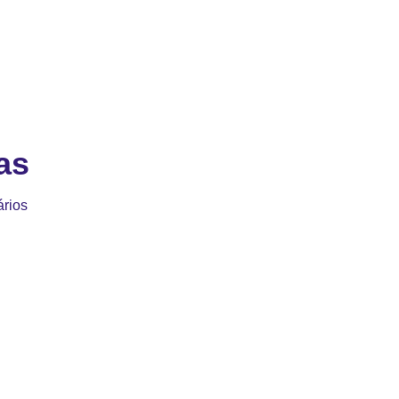
as
rios