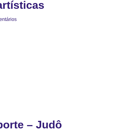
rtísticas
ntários
orte – Judô