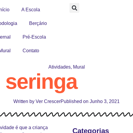
nício
A Escola
odologia
Berçário
ernal
Pré-Escola
Mural
Contato
Atividades
,
Mural
 seringa
Written by
Ver Crescer
Published on
Junho 3, 2021
ividade é que a criança
Categorias