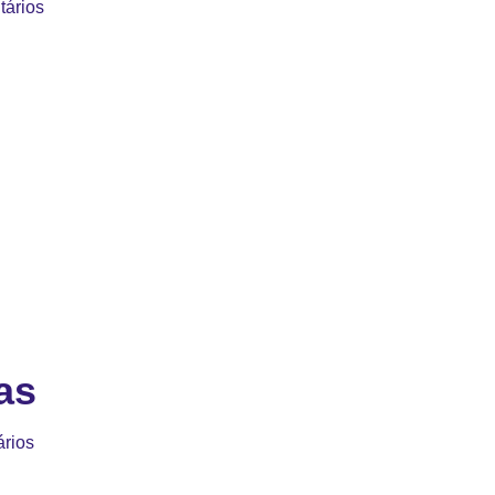
ários
as
rios