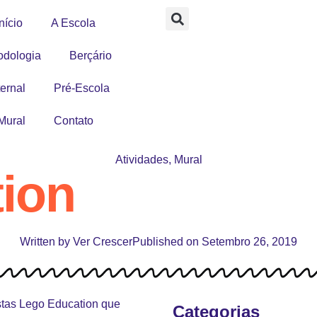
nício
A Escola
odologia
Berçário
ernal
Pré-Escola
Mural
Contato
Atividades
,
Mural
ion
Written by
Ver Crescer
Published on
Setembro 26, 2019
stas Lego Education que
Categorias