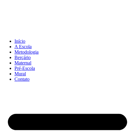
Pular
para
o
conteúdo
Início
A Escola
Metodologia
Berçário
Maternal
Pré-Escola
Mural
Contato