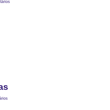
ários
as
rios