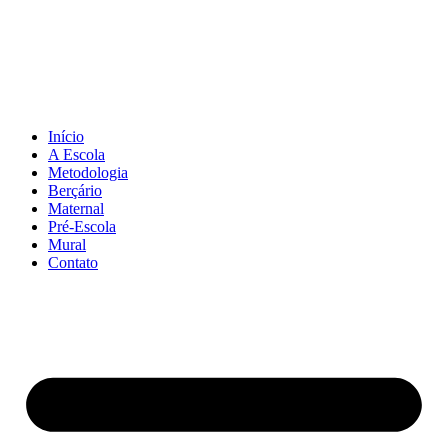
Pular
para
o
conteúdo
Início
A Escola
Metodologia
Berçário
Maternal
Pré-Escola
Mural
Contato