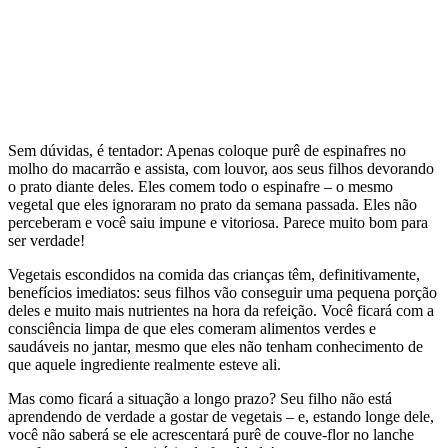
Sem dúvidas, é tentador: Apenas coloque purê de espinafres no
molho do macarrão e assista, com louvor, aos seus filhos devorando
o prato diante deles. Eles comem todo o espinafre – o mesmo
vegetal que eles ignoraram no prato da semana passada. Eles não
perceberam e você saiu impune e vitoriosa. Parece muito bom para
ser verdade!
Vegetais escondidos na comida das crianças têm, definitivamente,
benefícios imediatos: seus filhos vão conseguir uma pequena porção
deles e muito mais nutrientes na hora da refeição. Você ficará com a
consciência limpa de que eles comeram alimentos verdes e
saudáveis no jantar, mesmo que eles não tenham conhecimento de
que aquele ingrediente realmente esteve ali.
Mas como ficará a situação a longo prazo? Seu filho não está
aprendendo de verdade a gostar de vegetais – e, estando longe dele,
você não saberá se ele acrescentará purê de couve-flor no lanche