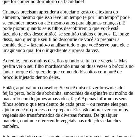
que for comer no dormitório da faculdade!
Crianças precisam aprender a apreciar o gosto e a textura do
alimento, mesmo que isso leve um tempo (e por “um tempo” pode-
se entender meses ou até mesmo anos para algumas crianças). E
pode piorar: quando seus filhos descobrirem o que você está
fazendo (e eles descobrirão), se sentirão traídos e bravos. E, longe
disso, não quer que seu filho desconfie de você ao preparar a
comida dele – fazendo-o analisar tudo o que você serve para ele e
imaginando qual foi o ingrediente surpresa da vez.
Acredite, temos muitos desafios quando se trata de vegetais. Mas
prefira ver o seu filho mordiscando uma ou duas vezes o brócolis no
jantar porque ele quer, do que comendo biscoitos com purê de
brócolis injetado dentro deles.
Então, aqui vai um conselho: Se você quiser fazer brownies de
feijão preto, bolo de abobrinha, smoothies de espinafre ou molho de
macarrão com legumes amassados, faça! Apenas informe os seus
filhos sobre o que tem dentro de cada prato – ou recrute eles para
ajudar você no processo de preparo. Eles vão adorar ver como os
vegetais são transformados de diversas formas. De qualquer
maneira, continue oferecendo vegetais nas refeições e lanches
também.
E tome cuidado com as comidas processadas que ostentam legumes.