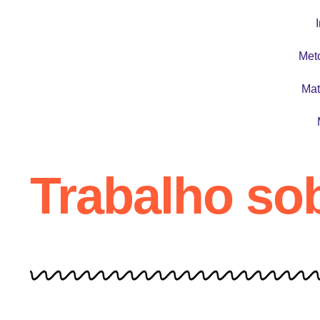
I
Met
Mat
Trabalho so