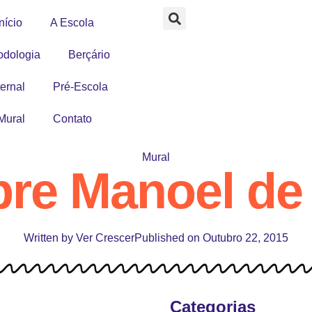
nício
A Escola
odologia
Berçário
ernal
Pré-Escola
Mural
Contato
Mural
bre Manoel de
Written by
Ver Crescer
Published on
Outubro 22, 2015
Categorias