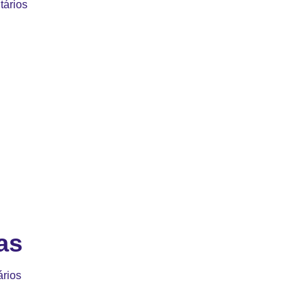
ários
as
rios