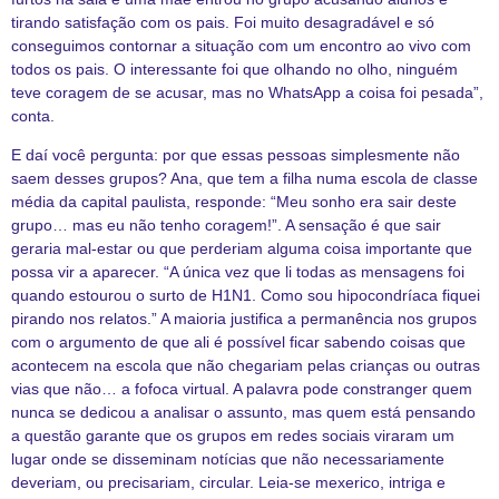
tirando satisfação com os pais. Foi muito desagradável e só
conseguimos contornar a situação com um encontro ao vivo com
todos os pais. O interessante foi que olhando no olho, ninguém
teve coragem de se acusar, mas no WhatsApp a coisa foi pesada”,
conta.
E daí você pergunta: por que essas pessoas simplesmente não
saem desses grupos? Ana, que tem a filha numa escola de classe
média da capital paulista, responde: “Meu sonho era sair deste
grupo… mas eu não tenho coragem!”. A sensação é que sair
geraria mal-estar ou que perderiam alguma coisa importante que
possa vir a aparecer. “A única vez que li todas as mensagens foi
quando estourou o surto de H1N1. Como sou hipocondríaca fiquei
pirando nos relatos.” A maioria justifica a permanência nos grupos
com o argumento de que ali é possível ficar sabendo coisas que
acontecem na escola que não chegariam pelas crianças ou outras
vias que não… a fofoca virtual. A palavra pode constranger quem
nunca se dedicou a analisar o assunto, mas quem está pensando
a questão garante que os grupos em redes sociais viraram um
lugar onde se disseminam notícias que não necessariamente
deveriam, ou precisariam, circular. Leia-se mexerico, intriga e