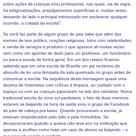
sobre ações de crianças e/ou professores, nas quais, via de regra,
há estigmatizações, prejulgamentos superficiais e, muitas vezes,
deixando de lado o principal interessado em esclarecer qualquer
ocorrido, a coitada da escola!”.
Se você faz parte de algum grupo de pais sabe que além das
memes de teor político, orações religiosas, fotos com celebridades
e venda de serviços e produtos o que aparece ali muitas vezes
vem como um apontar de dedo para um professor, um funcionário
ou para a escola de forma geral. Em um dos relatos ficamos
sabendo que em uma escola de Brasília um pai reclamou do
absurdo de ter uma lâmpada da sala queimada no grupo antes de
comunicar a escola. Na sequência desta mensagem quase uma
dezena de historietas com críticas à limpeza, ao cuidado com o
espaço ou com as crianças pipocaram na tela dos celulares. Numa
tradicional escola da zona sul paulistana, o fato de duas meninas
estarem se beijando na hora da saída virou o grupo de Facebook
de pais de cabeça pra baixo. Quando procuraram a escola, já
estavam empoderados pelo ódio e pela homofobia. Se
decepcionaram quando a queixa não teve eco na instituição que
apenas a acolheu como mais um caso de alunos se beijando – o
que naquela escola é proibido.