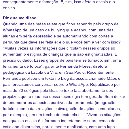
consequentemente difamação. E, sim, isso afeta a escola e o
ensino.
Diz que me disse
Quando uma das mães relata que ficou sabendo pelo grupo de
WhatsApp de um caso de bullying que acabou com uma das
alunas em séria depressão e se automutilando com cortes a
pergunta que deve ser feita é: e o que você tem a ver com isso?
“Muitas vezes as informações que circulam nesses grupos só
aumentam o estigma de crianças que já são estigmatizadas. É
preciso cuidado. Esses grupos de pais têm se tornado, sim, uma
ferramenta de fofoca”, garante Fernanda Flores, diretora
pedagógica da Escola da Vila, em São Paulo. Recentemente
Fernanda publicou um texto no blog da escola chamado Mães e
pais: precisamos conversar sobre o WhatsApp. Republicado por
mais de 20 colégios pelo Brasil o texto fala abertamente dos
prejuízos que o mau uso dessa tecnologia tem gerado. Sem deixar
de enumerar os aspectos positivos da ferramenta (integração,
fortalecimento das relações e divulgação de ações comunitárias,
por exemplo), em um trecho do texto ela diz: “Vivemos situações
nas quais a escola é informada indiretamente sobre cenas do
cotidiano distorcidas, parcialmente analisadas, com uma lupa