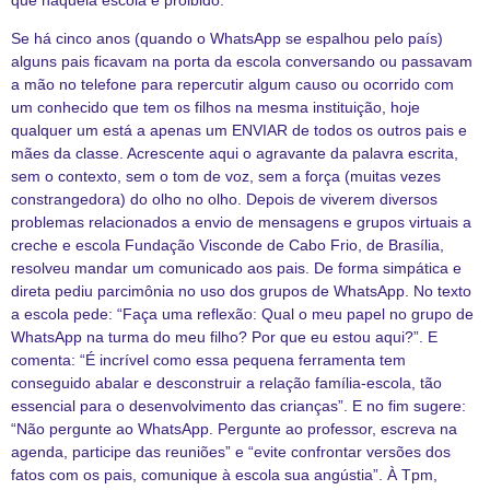
Se há cinco anos (quando o WhatsApp se espalhou pelo país)
alguns pais ficavam na porta da escola conversando ou passavam
a mão no telefone para repercutir algum causo ou ocorrido com
um conhecido que tem os filhos na mesma instituição, hoje
qualquer um está a apenas um ENVIAR de todos os outros pais e
mães da classe. Acrescente aqui o agravante da palavra escrita,
sem o contexto, sem o tom de voz, sem a força (muitas vezes
constrangedora) do olho no olho. Depois de viverem diversos
problemas relacionados a envio de mensagens e grupos virtuais a
creche e escola Fundação Visconde de Cabo Frio, de Brasília,
resolveu mandar um comunicado aos pais. De forma simpática e
direta pediu parcimônia no uso dos grupos de WhatsApp. No texto
a escola pede: “Faça uma reflexão: Qual o meu papel no grupo de
WhatsApp na turma do meu filho? Por que eu estou aqui?”. E
comenta: “É incrível como essa pequena ferramenta tem
conseguido abalar e desconstruir a relação família-escola, tão
essencial para o desenvolvimento das crianças”. E no fim sugere:
“Não pergunte ao WhatsApp. Pergunte ao professor, escreva na
agenda, participe das reuniões” e “evite confrontar versões dos
fatos com os pais, comunique à escola sua angústia”. À Tpm,