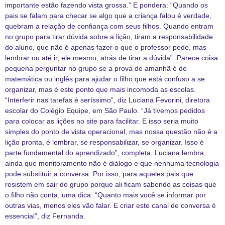
importante estão fazendo vista grossa.” E pondera: “Quando os
pais se falam para checar se algo que a criança falou é verdade,
quebram a relação de confiança com seus filhos. Quando entram
no grupo para tirar dúvida sobre a lição, tiram a responsabilidade
do aluno, que não é apenas fazer o que o professor pede, mas
lembrar ou até ir, ele mesmo, atrás de tirar a dúvida”. Parece coisa
pequena perguntar no grupo se a prova de amanhã é de
matemática ou inglês para ajudar o filho que está confuso a se
organizar, mas é este ponto que mais incomoda as escolas.
“Interferir nas tarefas é seríssimo”, diz Luciana Fevorini, diretora
escolar do Colégio Equipe, em São Paulo. “Já tivemos pedidos
para colocar as lições no site para facilitar. E isso seria muito
simples do ponto de vista operacional, mas nossa questão não é a
lição pronta, é lembrar, se responsabilizar, se organizar. Isso é
parte fundamental do aprendizado”, completa. Luciana lembra
ainda que monitoramento não é diálogo e que nenhuma tecnologia
pode substituir a conversa. Por isso, para aqueles pais que
resistem em sair do grupo porque ali ficam sabendo as coisas que
o filho não conta, uma dica: “Quanto mais você se informar por
outras vias, menos eles vão falar. E criar este canal de conversa é
essencial”, diz Fernanda.