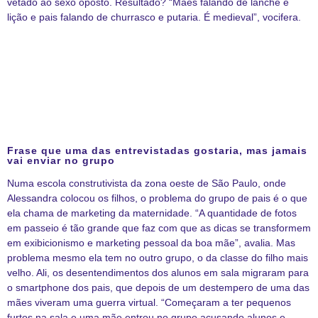
vetado ao sexo oposto. Resultado? “Mães falando de lanche e
lição e pais falando de churrasco e putaria. É medieval”, vocifera.
Frase que uma das entrevistadas gostaria, mas jamais
vai enviar no grupo
Numa escola construtivista da zona oeste de São Paulo, onde
Alessandra colocou os filhos, o problema do grupo de pais é o que
ela chama de marketing da maternidade. “A quantidade de fotos
em passeio é tão grande que faz com que as dicas se transformem
em exibicionismo e marketing pessoal da boa mãe”, avalia. Mas
problema mesmo ela tem no outro grupo, o da classe do filho mais
velho. Ali, os desentendimentos dos alunos em sala migraram para
o smartphone dos pais, que depois de um destempero de uma das
mães viveram uma guerra virtual. “Começaram a ter pequenos
furtos na sala e uma mãe entrou no grupo acusando alunos e