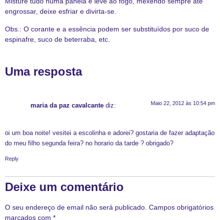
Misture tudo numa panela e leve ao fogo, mexendo sempre até
engrossar, deixe esfriar e divirta-se.
Obs.: O corante e a essência podem ser substituídos por suco de
espinafre, suco de beterraba, etc.
Uma resposta
Maio 22, 2012 às 10:54 pm
maria da paz cavalcante
diz:
oi um boa noite! vesitei a escolinha e adorei? gostaria de fazer adaptação
do meu filho segunda feira? no horario da tarde ? obrigado?
Reply
Deixe um comentário
O seu endereço de email não será publicado.
Campos obrigatórios
marcados com
*