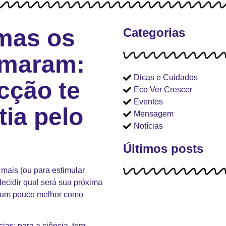
 mas os
Categorias
rmaram:
Dicas e Cuidados
icção te
Eco Ver Crescer
Eventos
tia pelo
Mensagem
Notícias
Últimos posts
mais (ou para estimular
cidir qual será sua próxima
r um pouco melhor como
ias: para a ciência, tem