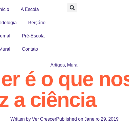
nício
A Escola
odologia
Berçário
ernal
Pré-Escola
Mural
Contato
Artigos
,
Mural
ler é o que no
 a ciência
Written by
Ver Crescer
Published on
Janeiro 29, 2019