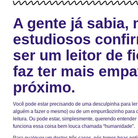
A gente já sabia,
estudiosos confi
ser um leitor de f
faz ter mais empa
próximo.
Você pode estar precisando de uma desculpinha para ler 
alguém a fazer o mesmo) ou de um empurrãozinho para de
leitura. Ou pode estar, simplesmente, querendo entende
funciona essa coisa bem louca chamada “humanidade”.
Para qualquer um destes três casos, nós temos boas notíc