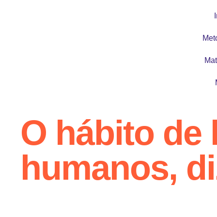
I
Met
Mat
O hábito de 
humanos, diz