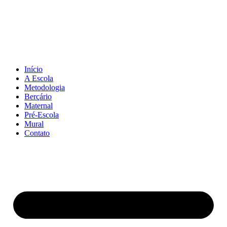
Pular
para
o
conteúdo
Início
A Escola
Metodologia
Berçário
Maternal
Pré-Escola
Mural
Contato