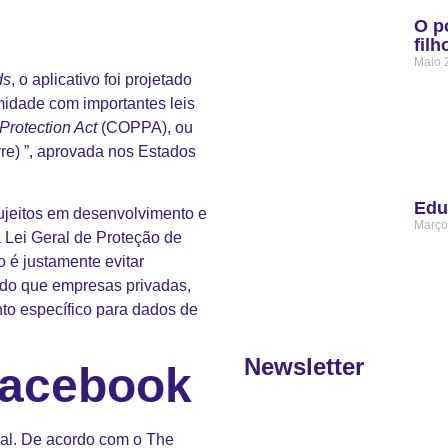
O p
filh
Maio 
ds
, o aplicativo foi projetado
midade com importantes leis
Protection Act
(COPPA), ou
vre) ”, aprovada nos Estados
Edu
sujeitos em desenvolvimento e
Março
a Lei Geral de Proteção de
 é justamente evitar
ndo que empresas privadas,
nto específico para dados de
Newsletter
Facebook
ial. De acordo com o The