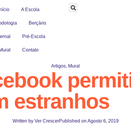
nício
A Escola
odologia
Berçário
ernal
Pré-Escola
Mural
Contato
Artigos
,
Mural
cebook permit
m estranhos
Written by
Ver Crescer
Published on
Agosto 6, 2019