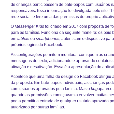
de crianças participassem de bate-papos com usuários nã
responsáveis. Essa informação foi divulgada pelo site T
rede social, e fere uma das premissas do próprio aplicativ
O
Messenger Kids
foi criado em 2017 com proposta de f
para as famílias. Funciona da seguinte maneira: os pais 
em
tablets
ou
smartphones
, autenticam o dispositivo para
próprios logins do Facebook.
As configurações permitem monitorar com quem as crian
mensagens de texto, adicionando e aprovando contatos e
ativação e desativação. Essa é a apresentação do aplic
Acontece que uma falha de design do Facebook atingiu a
da proposta. Em bate-papos individuais, as crianças pod
com usuários aprovados pela família. Mas o
bug
apareceu
quando as permissões começavam a envolver muitas pes
podia permitir a entrada de qualquer usuário aprovado p
autorizado por outras famílias.