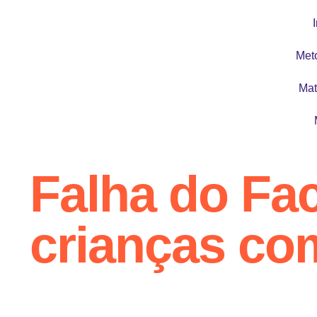
I
Met
Mat
Falha do Fa
crianças co