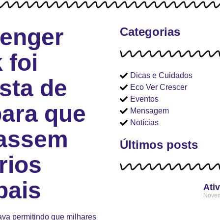
senger
Categorias
 foi
Dicas e Cuidados
sta de
Eco Ver Crescer
Eventos
para que
Mensagem
Notícias
sassem
Últimos posts
rios
pais
Ativ
Novem
tava permitindo que milhares