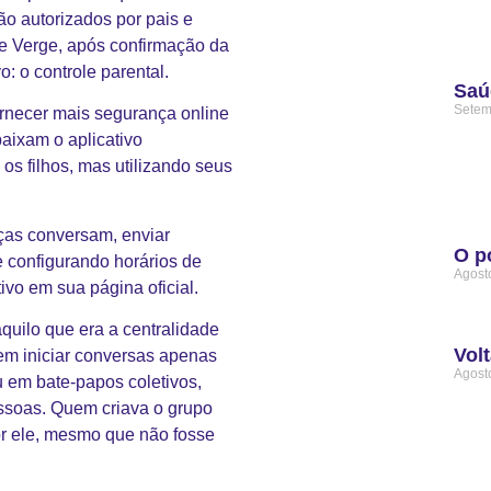
o autorizados por pais e
he Verge, após confirmação da
o: o controle parental.
Saú
Setem
ornecer mais segurança online
baixam o aplicativo
 os filhos, mas utilizando seus
ças conversam, enviar
O p
 configurando horários de
Agost
ativo em sua
página oficial
.
quilo que era a centralidade
Volt
em iniciar conversas apenas
Agost
 em bate-papos coletivos,
soas. Quem criava o grupo
or ele, mesmo que não fosse