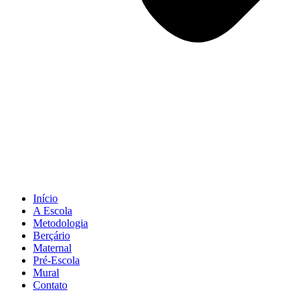
Início
A Escola
Metodologia
Berçário
Maternal
Pré-Escola
Mural
Contato