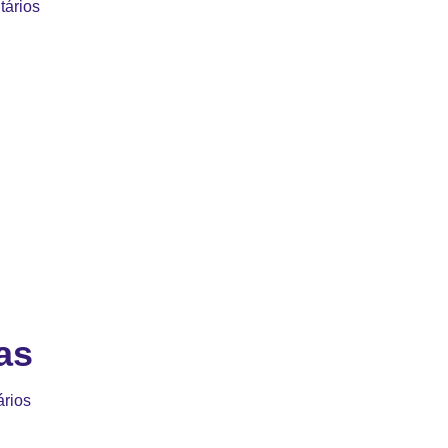
ários
as
rios