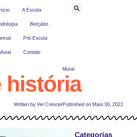
nício
A Escola
odologia
Berçário
ernal
Pré-Escola
Mural
Contato
Mural
história
Written by
Ver Crescer
Published on
Maio 30, 2022
Categorias