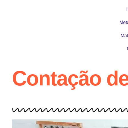
I
Met
Mat
Contação de 