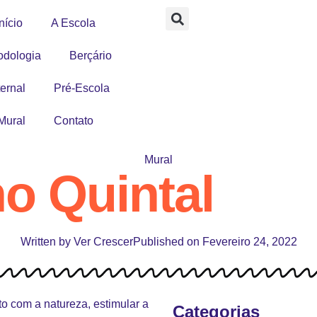
nício
A Escola
odologia
Berçário
ernal
Pré-Escola
Mural
Contato
Mural
o Quintal
Written by
Ver Crescer
Published on
Fevereiro 24, 2022
o com a natureza, estimular a
Categorias