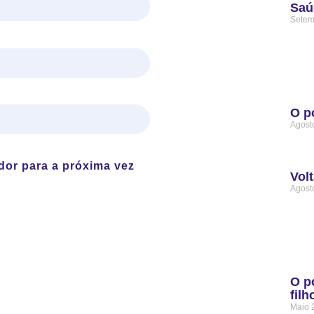
Saú
Setem
O p
Agost
dor para a próxima vez
Volt
Agost
O p
filh
Maio 