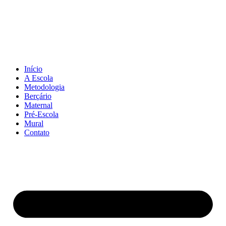
Pular
para
o
conteúdo
Início
A Escola
Metodologia
Berçário
Maternal
Pré-Escola
Mural
Contato