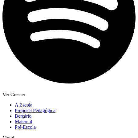
Ver Crescer
A Escola
Proposta Pedagógica
Berçário
Maternal
Pré-Escola
Mural