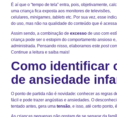
É aí que o “tempo de tela” entra, pois, objetivamente, cal
uma criança fica exposta aos monitores de televisões,
celulares,
minigames
,
tablets
etc. Por sua vez, esse indi
do uso, mas não na qualidade do conteúdo que é acessa
Assim sendo, a combinação de
excesso
de uso com est
criança pode ser o estopim do comportamento ansioso e, c
administrada. Pensando nisso, elaboramos este
post
com
Continue a leitura e saiba mais!
Como identificar 
de ansiedade infa
O ponto de partida não é novidade: conhecer as regras d
fácil e pode trazer angústias e ansiedades. O desconheci
tentado antes, gera uma
tensão
, e isso, até certo ponto, 
As crianças pequenas não gostam de se separar da
famíl