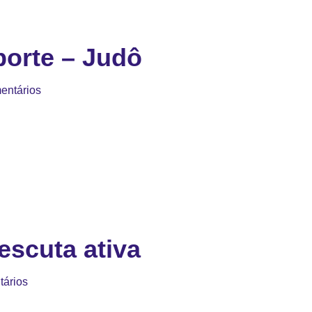
orte – Judô
entários
escuta ativa
ários