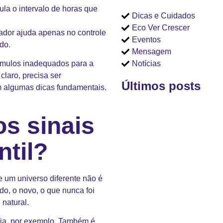
cula o intervalo de horas que
Dicas e Cuidados
Eco Ver Crescer
cador ajuda apenas no controle
Eventos
do.
Mensagem
Notícias
ímulos inadequados para a
laro, precisa ser
Últimos posts
 algumas dicas fundamentais.
os sinais
ntil?
e um universo diferente não é
do, o novo, o que nunca foi
é natural.
ia
, por exemplo. Também é