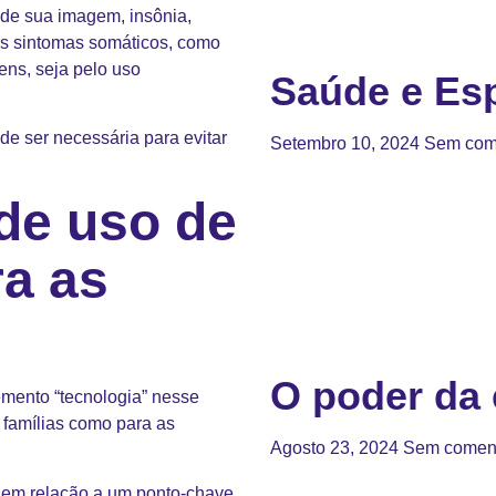
 de sua imagem, insônia,
os sintomas somáticos, como
ens, seja pelo uso
Saúde e Esp
e ser necessária para evitar
Setembro 10, 2024
Sem com
de uso de
ra as
O poder da 
lemento “tecnologia” nesse
 famílias como para as
Agosto 23, 2024
Sem coment
s em relação a um ponto-chave