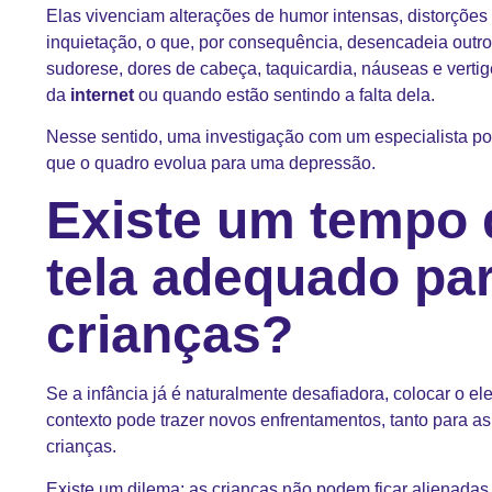
Elas vivenciam alterações de humor intensas, distorções
inquietação, o que, por consequência, desencadeia outr
sudorese, dores de cabeça, taquicardia, náuseas e vertig
da
internet
ou quando estão sentindo a falta dela.
Nesse sentido, uma investigação com um especialista pod
que o quadro evolua para uma depressão.
Existe um tempo 
tela adequado pa
crianças?
Se a infância já é naturalmente desafiadora, colocar o e
contexto pode trazer novos enfrentamentos, tanto para as
crianças.
Existe um dilema: as crianças não podem ficar alienada