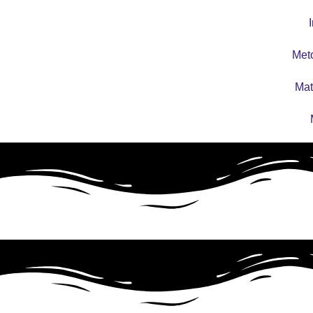
I
Met
Mat