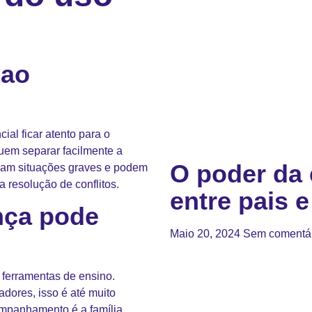
 ao
al ficar atento para o
uem separar facilmente a
O poder da 
izam situações graves e podem
 a
resolução de conflitos
.
entre pais e
nça pode
Maio 20, 2024
Sem comentá
o ferramentas de ensino
.
dores, isso é até muito
ompanhamento é a família.