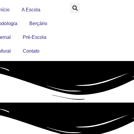
nício
A Escola
odologia
Berçário
ernal
Pré-Escola
Mural
Contato