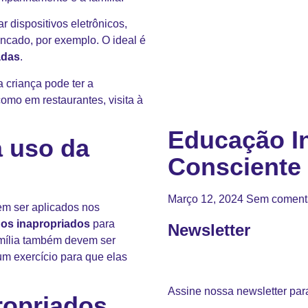
 dispositivos eletrônicos,
ncado, por exemplo. O ideal é
adas
.
a criança pode ter a
como em restaurantes, visita à
Educação In
a uso da
Consciente
Março 12, 2024
Sem coment
em ser aplicados nos
os inapropriados
para
Newsletter
família também devem ser
um exercício para que elas
Assine nossa newsletter para
ropriados