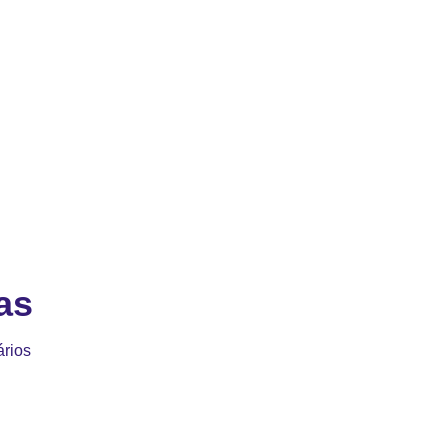
as
rios