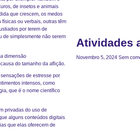
ros, de insetos e animais
edida que crescem, os medos
s
físicas ou verbais, outras têm
ustiados por terem de
 ou de simplesmente não serem
Atividades a
ma dimensão
Novembro 5, 2024
Sem come
 causa do tamanho da aflição.
ar sensações de
estresse
por
ntimentos intensos, como
ia, que é o nome científico
m privadas do uso de
 que alguns conteúdos digitais
ias que elas oferecem de