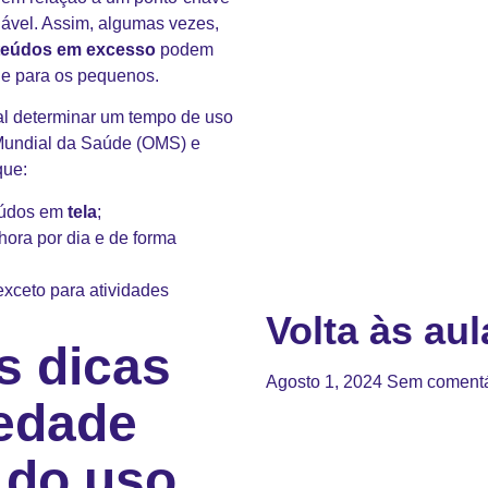
olável. Assim, algumas vezes,
eúdos em excesso
podem
de para os pequenos.
al determinar um tempo de uso
 Mundial da Saúde (OMS) e
ue:
teúdos em
tela
;
hora por dia e de forma
exceto para atividades
Volta às aul
s dicas
Agosto 1, 2024
Sem comentá
iedade
e do uso