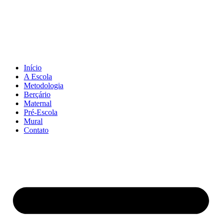
Pular
para
o
conteúdo
Início
A Escola
Metodologia
Berçário
Maternal
Pré-Escola
Mural
Contato